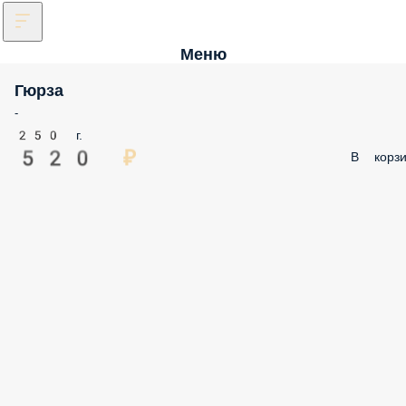
Меню
Гюрза
-
250 г.
520 ₽
В корзи